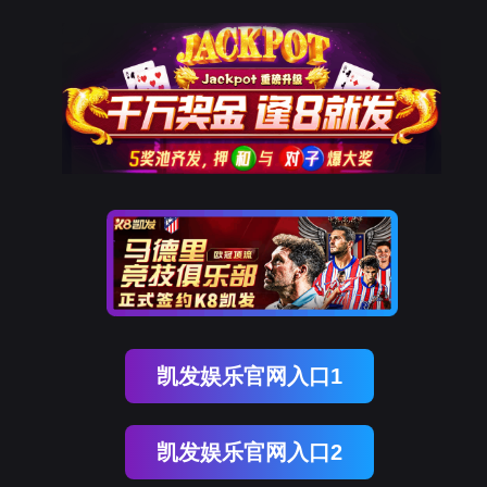
网站首页
关于聚享游
新闻资讯
产品中心
聚享游·(中国)
官方网站
关于聚享游
公司简介
文化