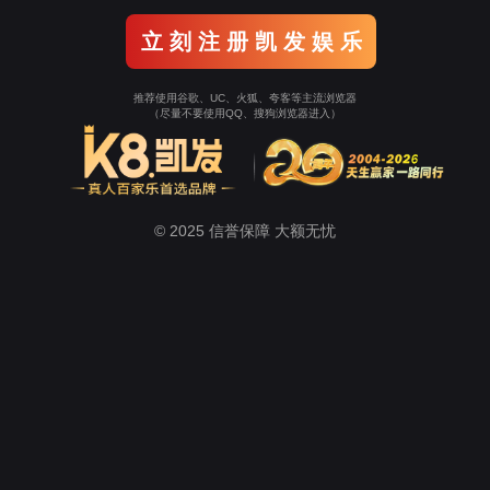
立 刻 注 册 凯 发 娱 乐
推荐使用谷歌、UC、火狐、夸客等主流浏览器
（尽量不要使用QQ、搜狗浏览器进入）
© 2025 信誉保障 大额无忧