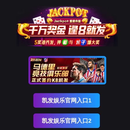
凯发娱乐官网入口1
凯发娱乐官网入口2